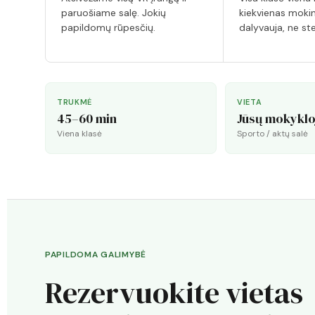
paruošiame salę. Jokių
kiekvienas mokin
papildomų rūpesčių.
dalyvauja, ne ste
TRUKMĖ
VIETA
45–60 min
Jūsų mokyklo
Viena klasė
Sporto / aktų salė
PAPILDOMA GALIMYBĖ
Rezervuokite vietas