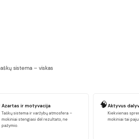
 taškų sistema – viskas

🧠
Azartas ir motyvacija
Aktyvus daly
Taškų sistema ir varžybų atmosfera –
Kiekvienas spre
mokiniai stengiasi dėl rezultato, ne
mokiniai tai paju
pažymio.