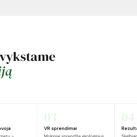
tvykstame
iją
03
04
ovoja
VR sprendimai
Rezult
 metu –
Mokiniai sprendžia ekologinius
Skelbia