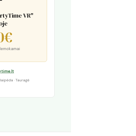
artyTime VR"
oje
0€
· Nemokamai
time.lt
 Klaipėda · Tauragė