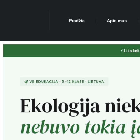
Pradžia
Apie mus
⚡
Liko kel
🌿 VR EDUKACIJA · 5–12 KLASĖ · LIETUVA
Ekologija nie
nebuvo tokia 