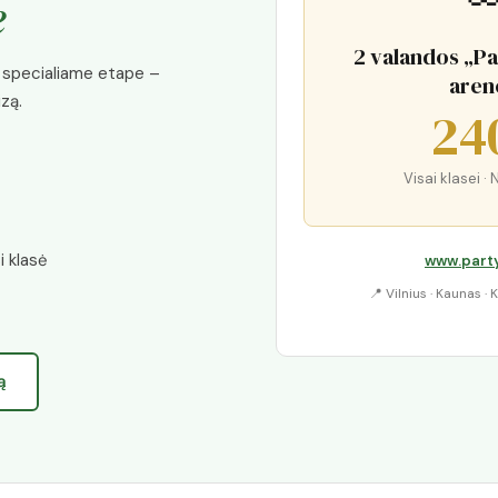
e
2 valandos „P
ja specialiame etape –
aren
izą.
24
Visai klasei 
i klasė
www.party
📍 Vilnius · Kaunas ·
ą