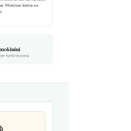
ai. Mokiniai išeina su
i.
 mokiniui
per Kultūros pasą
