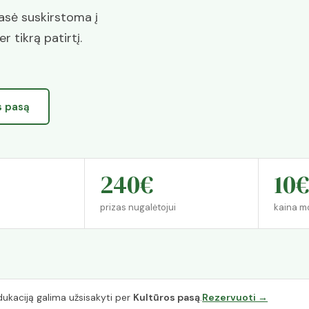
klasė suskirstoma į
 tikrą patirtį.
s pasą
240€
10
prizas nugalėtojui
kaina mo
dukaciją galima užsisakyti per
Kultūros pasą
.
Rezervuoti →