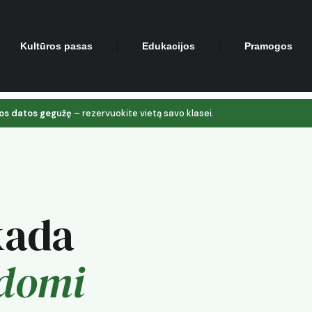
Kultūros pasas
Edukacijos
Pramogos
ios datos gegužę
– rezervuokite vietą savo klasei.
kada
įdomi