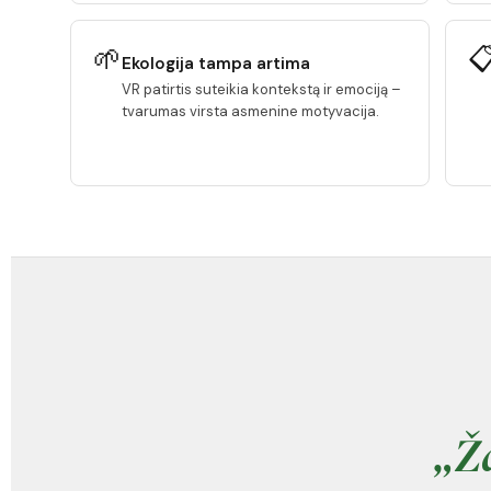
🌱

Ekologija tampa artima
VR patirtis suteikia kontekstą ir emociją –
tvarumas virsta asmenine motyvacija.
„Ža