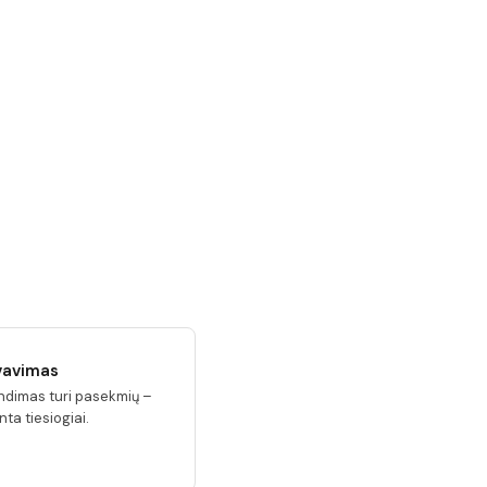
vavimas
ndimas turi pasekmių –
nta tiesiogiai.