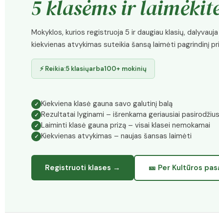
5 klasėms ir laimėkit
Mokyklos, kurios registruoja 5 ir daugiau klasių, dalyvau
kiekvienas atvykimas suteikia šansą laimėti pagrindinį pr
⚡ Reikia:
5 klasių
arba
100+ mokinių
Kiekviena klasė gauna savo galutinį balą
Rezultatai lyginami – išrenkama geriausiai pasirodžius
Laiminti klasė gauna prizą – visai klasei nemokamai
Kiekvienas atvykimas – naujas šansas laimėti
Registruoti klases →
🎫 Per Kultūros pas