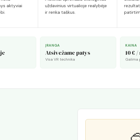
ys aktyviai
uždavinius virtualioje realybėje
rezultat
bi.
ir renka taškus.
patirtim
ĮRANGA
KAINA
je
Atsivežame patys
10 € /
Visa VR technika
Galima 
