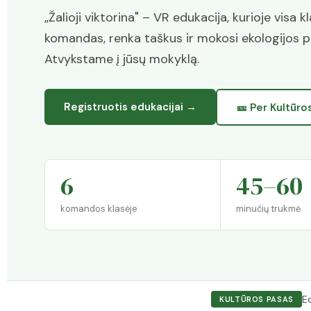
„Žalioji viktorina" – VR edukacija, kurioje visa 
komandas, renka taškus ir mokosi ekologijos per
Atvykstame į jūsų mokyklą.
Registruotis edukacijai →
🎫 Per Kultūro
6
45–60
komandos klasėje
minučių trukmė
E
KULTŪROS PASAS