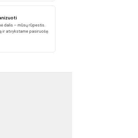
anizuoti
ė dalis – mūsų rūpestis.
ą ir atvykstame pasiruošę.