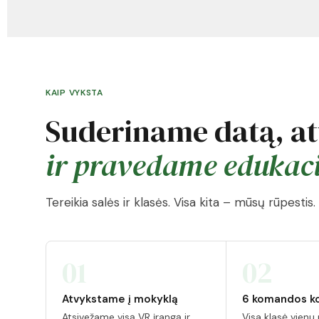
KAIP VYKSTA
Suderiname datą, a
ir pravedame edukac
Tereikia salės ir klasės. Visa kita – mūsų rūpestis.
01
02
Atvykstame į mokyklą
6 komandos k
Atsivežame visą VR įrangą ir
Visa klasė vienu