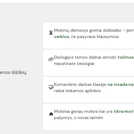
Mokinių dėmesys greitai išsiblaško – jiem
📵
veiklos
, ne pasyvaus klausymosi
Ekologijos temos dažnai atrodo
tolimos
🌱
nepatiriate tiesiogiai
enos iššūkių.
Komandinis darbas klasėje
ne visada na
🤝
reikia tinkamos aplinkos
Mokiniai geriau mokosi kai yra
tikra mot
🔥
pažymys, o noras laimėti