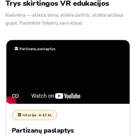
Trys skirtingos VR edukacijos
Kiekviena — atskira tema, atskira patirtis, atskira amžiaus
grupė. Pasirinkite tinkamą savo klasei.
🏛 Partizanų paslaptys
🏛 Istorija · 4–12 kl.
Partizanų paslaptys