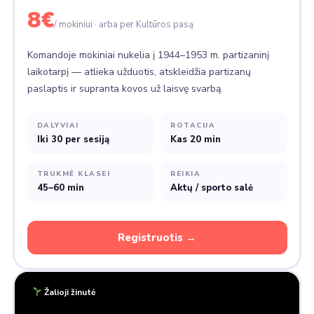
8€
/ mokiniui · arba per Kultūros pasą
Komandoje mokiniai nukelia į 1944–1953 m. partizaninį
laikotarpį — atlieka užduotis, atskleidžia partizanų
paslaptis ir supranta kovos už laisvę svarbą.
DALYVIAI
ROTACIJA
Iki 30 per sesiją
Kas 20 min
TRUKMĖ KLASEI
REIKIA
45–60 min
Aktų / sporto salė
Registruotis →
Žalioji žinutė