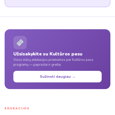
Užsisakykite su Kultūros pasu
Visos mūsų edukacijos prieinamos per Kultūros paso
programą — paprastai ir greitai.
Sužinoti daugiau →
EDUKACIJOS