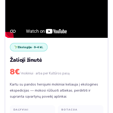
Ekologija · 0–4 kl.
Žalioji žinutė
8€
/ mokiniui · arba per Kultūros pasą
Kartu su pandos herojumi mokiniai keliauja į ekologines
ekspedicijas — mokosi rūšiuoti atliekas, perdirbti ir
supranta sąvartynų poveikį aplinkai.
DALYVIAI
ROTACIJA