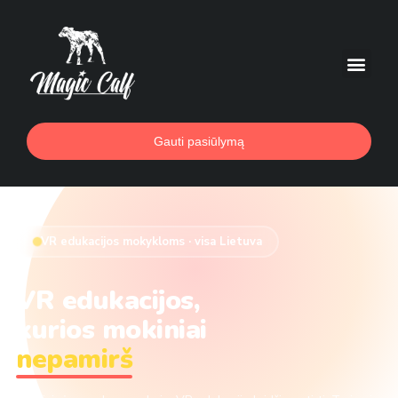
Gauti pasiūlymą
VR edukacijos mokykloms · visa Lietuva
VR edukacijos,
kurios mokiniai
nepamirš