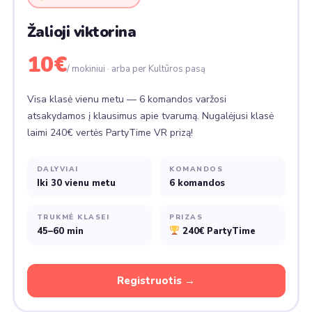
Žalioji viktorina
10€
/ mokiniui · arba per Kultūros pasą
Visa klasė vienu metu — 6 komandos varžosi
atsakydamos į klausimus apie tvarumą. Nugalėjusi klasė
laimi 240€ vertės PartyTime VR prizą!
DALYVIAI
KOMANDOS
Iki 30 vienu metu
6 komandos
TRUKMĖ KLASEI
PRIZAS
45–60 min
240€ PartyTime
Registruotis →