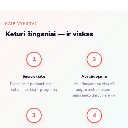
KAIP VYKSTA?
Keturi žingsniai — ir viskas
1
2
Susisiekiate
Atvažiuojame
Parašote ar paskambinate —
Atvažiuojame su visa VR
sutariame datą ir programą
įranga ir instruktoriais —
jums nieko daryti nereikia
3
4