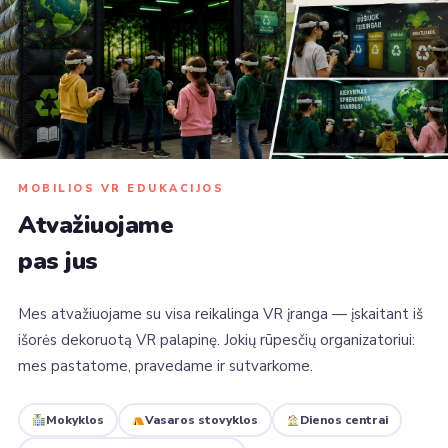
MOBILIOS VR EDUKACIJOS
Atvažiuojame
pas jus
Mes atvažiuojame su visa reikalinga VR įranga — įskaitant iš
išorės dekoruotą VR palapinę. Jokių rūpesčių organizatoriui:
mes pastatome, pravedame ir sutvarkome.
Mokyklos
Vasaros stovyklos
Dienos centrai