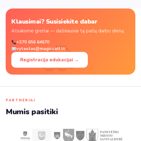
Klausimai? Susisiekite dabar
Atsakome greitai — dažniausiai tą pačią darbo dieną.
+370 656 64670
vytautas@magiccalf.lt
Registracija edukacijai →
PARTNERIAI
Mumis pasitiki