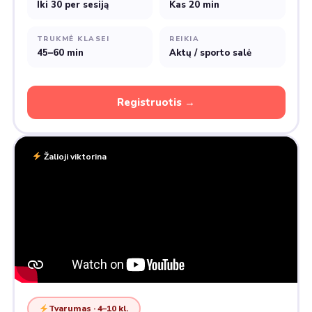
Iki 30 per sesiją
Kas 20 min
TRUKMĖ KLASEI
REIKIA
45–60 min
Aktų / sporto salė
Registruotis →
Žalioji viktorina
Tvarumas · 4–10 kl.