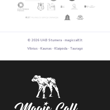
© 2026 UAB Stumera · magiccalf.lt
Vilnius · Kaunas · Klaipėda · Tauragė