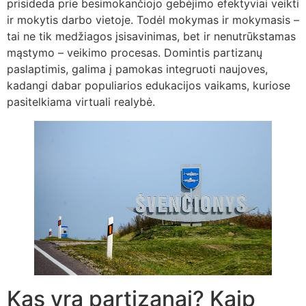
prisideda prie besimokančiojo gebėjimo efektyviai veikti
ir mokytis darbo vietoje. Todėl mokymas ir mokymasis –
tai ne tik medžiagos įsisavinimas, bet ir nenutrūkstamas
mąstymo – veikimo procesas. Domintis partizanų
paslaptimis, galima į pamokas integruoti naujoves,
kadangi dabar populiarios edukacijos vaikams, kuriose
pasitelkiama virtuali realybė.
Kas yra partizanai? Kaip