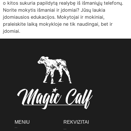
o kitos sukuria papildytą realybę iš išmaniųjų telefonų.
Norite mokytis išmaniai ir įdomiai? Jūsų laukia
įdomiausios edukacijos. Mokytojai ir mokiniai,
praleiskite laiką mokykloje ne tik naudingai, bet ir
įdomiai.
MENIU
REKVIZITAI