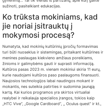
gyvenimą… Tai tik vienas iš partizanų, apie kurį galite
sužinoti, pasitelkiant edukacijas.
Ko trūksta mokiniams, kad
jie noriai įsitrauktų į
mokymosi procesą?
Numatyta, kad mokinių kultūrinių įpročių formavimas
turi būti nuoseklus ir sistemingas, pritaikant kultūrines ir
menines paslaugas kiekvieno amžiaus poreikiams,
žinioms ir galimybėms gauti ir suprasti informaciją.
Kultūros pasas 2023 m. vienam mokiniui skiria 11 eurų,
kurie naudojami kultūros paso paslaugoms finansuoti.
Naujosios technologijos labai naudingos mokant ir
mokantis, nes suteikia patirties ir sudomina jaunąją
kartą. Kai kurios programos yra skirtos virtualiai
realybei ir reikalauja specialios įrangos, tokios kaip
„HTC Vive“, „Google Cardboard“, ,, Oculus quest’’ ir kt.,