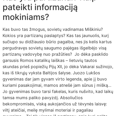
pateikti informaciją
mokiniams?
Kas buvo tas žmogus, sovietų vadinamas Miškiniu?
Kokios yra partizanų paslaptys? Kas tas jaunuolis, kurį
sučiupo su didžiausio būrio pagalba, nes jis kelis kartus
pergudravęs sovietų saugumo pajėgas išgelbėjo visą
partizanų vadovybę nuo pražūties? Jo dėka pasklido
garsusis Romos katalikų laiškas – lietuvių tautos
skundas prieš popiežių Pijų XII, jo dėka Vakarai sužinojo,
kas iš tikrųjų vyksta Baltijos šalyse. Juozo Lukšos
gyvenimas dar jam gyvam virto legenda, apie jį buvo
kuriami pasakojimai, mamos atnešė jam sūnus į mišką…
Jo gyvenimas buvo tarsi fakelas, kuris nušvito, kad laikų
tamsa mums paliko pavyzdį. Absoliučios
bekompromisės, viską aukojančios už tėvynės laisvę:
viltį ateičiai, meilę mylimai moteriai ir pagaliau