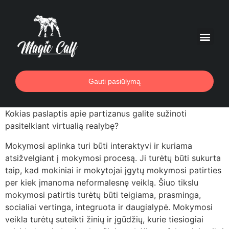
Gauti pasiūlymą
Kokias paslaptis apie partizanus galite sužinoti
pasitelkiant virtualią realybę?
Mokymosi aplinka turi būti interaktyvi ir kuriama
atsižvelgiant į mokymosi procesą. Ji turėtų būti sukurta
taip, kad mokiniai ir mokytojai įgytų mokymosi patirties
per kiek įmanoma neformalesnę veiklą. Šiuo tikslu
mokymosi patirtis turėtų būti teigiama, prasminga,
socialiai vertinga, integruota ir daugialypė. Mokymosi
veikla turėtų suteikti žinių ir įgūdžių, kurie tiesiogiai