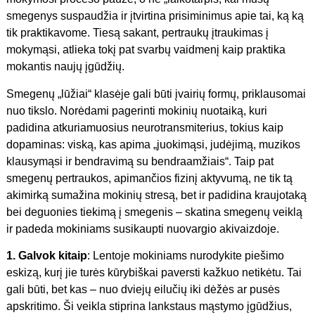
smegenys suspaudžia ir įtvirtina prisiminimus apie tai, ką ką
tik praktikavome. Tiesą sakant, pertraukų įtraukimas į
mokymąsi, atlieka tokį pat svarbų vaidmenį kaip praktika
mokantis naujų įgūdžių.
Smegenų „lūžiai“ klasėje gali būti įvairių formų, priklausomai
nuo tikslo. Norėdami pagerinti mokinių nuotaiką, kuri
padidina atkuriamuosius neurotransmiterius, tokius kaip
dopaminas: viską, kas apima „juokimąsi, judėjimą, muzikos
klausymąsi ir bendravimą su bendraamžiais“. Taip pat
smegenų pertraukos, apimančios fizinį aktyvumą, ne tik tą
akimirką sumažina mokinių stresą, bet ir padidina kraujotaką
bei deguonies tiekimą į smegenis – skatina smegenų veiklą
ir padeda mokiniams susikaupti nuovargio akivaizdoje.
1. Galvok kitaip
: Lentoje mokiniams nurodykite piešimo
eskizą, kurį jie turės kūrybiškai paversti kažkuo netikėtu. Tai
gali būti, bet kas – nuo dviejų eilučių iki dėžės ar pusės
apskritimo. Ši veikla stiprina lankstaus mąstymo įgūdžius,