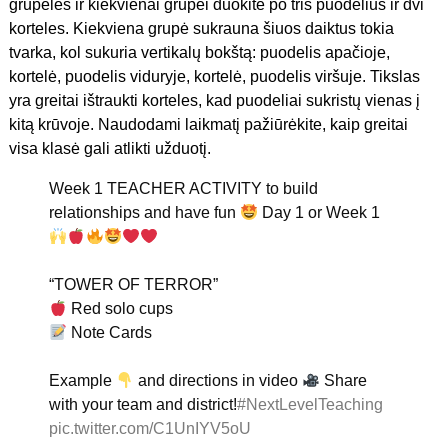
grupeles ir kiekvienai grupei duokite po tris puodelius ir dvi
korteles. Kiekviena grupė sukrauna šiuos daiktus tokia
tvarka, kol sukuria vertikalų bokštą: puodelis apačioje,
kortelė, puodelis viduryje, kortelė, puodelis viršuje. Tikslas
yra greitai ištraukti korteles, kad puodeliai sukristų vienas į
kitą krūvoje. Naudodami laikmatį pažiūrėkite, kaip greitai
visa klasė gali atlikti užduotį.
Week 1 TEACHER ACTIVITY to build
relationships and have fun
Day 1 or Week 1
“TOWER OF TERROR”
Red solo cups
Note Cards
Example
and directions in video
Share
with your team and district!
#NextLevelTeaching
pic.twitter.com/C1UnIYV5oU