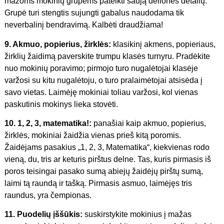
mažoms mokinių grupėms pateikti saują dėlionės detalių.
Grupė turi stengtis sujungti gabalus naudodama tik
neverbalinį bendravimą. Kalbėti draudžiama!
9. Akmuo, popierius, žirklės:
klasikinį akmens, popieriaus,
žirklių žaidimą paverskite trumpu klasės turnyru. Pradėkite
nuo mokinių poravimo; pirmojo turo nugalėtojai klasėje
varžosi su kitu nugalėtoju, o turo pralaimėtojai atsisėda į
savo vietas. Laimėję mokiniai toliau varžosi, kol vienas
paskutinis mokinys lieka stovėti.
10. 1, 2, 3, matematika!:
panašiai kaip akmuo, popierius,
žirklės, mokiniai žaidžia vienas prieš kitą poromis.
Žaidėjams pasakius „1, 2, 3, Matematika“, kiekvienas rodo
vieną, du, tris ar keturis pirštus delne. Tas, kuris pirmasis iš
poros teisingai pasako sumą abiejų žaidėjų pirštų sumą,
laimi tą raundą ir tašką. Pirmasis asmuo, laimėjęs tris
raundus, yra čempionas.
11. Puodelių įššūkis:
suskirstykite mokinius į mažas