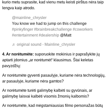
kurio metu suprasite, kad vienu metu keisti pirštus nėra taip
lengva kaip atrodo.
@mainline_chrysler
You know we had to jump on this challenge
#pinkyfinger
#brainbreakchallenge
#coworkers
#entertainment
#dealership
@Matt
♬ original sound - Mainline_chrysler
4. Ar norėtumėte:
suporuokite mokinius ir paprašykite jų
aptarti įdomius „ar norėtumėt“ klausimus. Štai keletas
pavyzdžių:
Ar norėtumėte gyventi pasaulyje, kuriame nėra technologijų,
ar pasaulyje, kuriame nėra gamtos?
Ar norėtumėte turėti galimybę kalbėti su gyvūnais, ar
galimybę laisvai kalbėti visomis žmonių kalbomis?
Ar norėtumėte, kad mėgstamiausias filmo personažas būtų