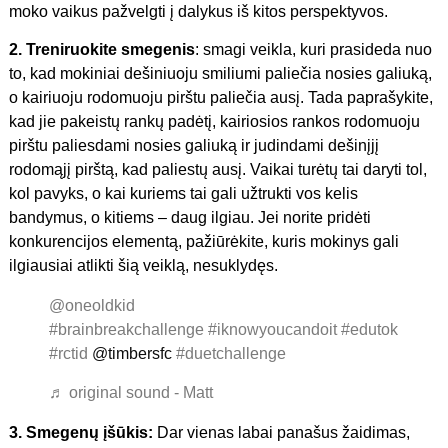
moko vaikus pažvelgti į dalykus iš kitos perspektyvos.
2. Treniruokite smegenis
: smagi veikla, kuri prasideda nuo
to, kad mokiniai dešiniuoju smiliumi paliečia nosies galiuką,
o kairiuoju rodomuoju pirštu paliečia ausį. Tada paprašykite,
kad jie pakeistų rankų padėtį, kairiosios rankos rodomuoju
pirštu paliesdami nosies galiuką ir judindami dešinįjį
rodomąjį pirštą, kad paliestų ausį. Vaikai turėtų tai daryti tol,
kol pavyks, o kai kuriems tai gali užtrukti vos kelis
bandymus, o kitiems – daug ilgiau. Jei norite pridėti
konkurencijos elementą, pažiūrėkite, kuris mokinys gali
ilgiausiai atlikti šią veiklą, nesuklydęs.
@oneoldkid
#brainbreakchallenge
#iknowyoucandoit
#edutok
#rctid
@timbersfc
#duetchallenge
♬ original sound - Matt
3. Smegenų įšūkis:
Dar vienas labai panašus žaidimas,