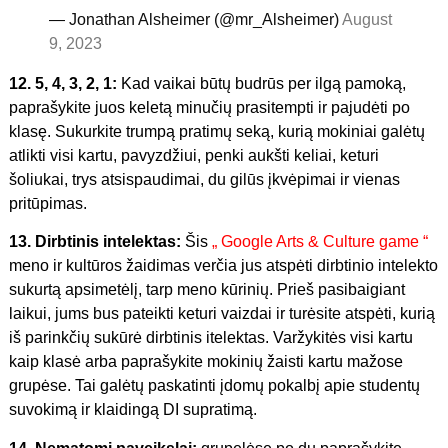
— Jonathan Alsheimer (@mr_Alsheimer)
August
9, 2023
12. 5, 4, 3, 2, 1:
Kad vaikai būtų budrūs per ilgą pamoką,
paprašykite juos keletą minučių prasitempti ir pajudėti po
klasę. Sukurkite trumpą pratimų seką, kurią mokiniai galėtų
atlikti visi kartu, pavyzdžiui, penki aukšti keliai, keturi
šoliukai, trys atsispaudimai, du gilūs įkvėpimai ir vienas
pritūpimas.
13. Dirbtinis intelektas:
Šis
„ Google Arts & Culture game “
meno ir kultūros žaidimas verčia jus atspėti dirbtinio intelekto
sukurtą apsimetėlį, tarp meno kūrinių. Prieš pasibaigiant
laikui, jums bus pateikti keturi vaizdai ir turėsite atspėti, kurią
iš parinkčių sukūrė dirbtinis itelektas. Varžykitės visi kartu
kaip klasė arba paprašykite mokinių žaisti kartu mažose
grupėse. Tai galėtų paskatinti įdomų pokalbį apie studentų
suvokimą ir klaidingą DI supratimą.