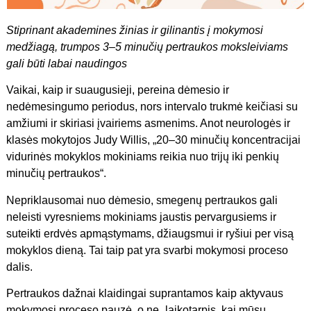
Stiprinant akademines žinias ir gilinantis į mokymosi
medžiagą, trumpos 3–5 minučių pertraukos moksleiviams
gali būti labai naudingos
Vaikai, kaip ir suaugusieji, pereina dėmesio ir
nedėmesingumo periodus, nors intervalo trukmė keičiasi su
amžiumi ir skiriasi įvairiems asmenims. Anot neurologės ir
klasės mokytojos Judy Willis, „20–30 minučių koncentracijai
vidurinės mokyklos mokiniams reikia nuo trijų iki penkių
minučių pertraukos“.
Nepriklausomai nuo dėmesio, smegenų pertraukos gali
neleisti vyresniems mokiniams jaustis pervargusiems ir
suteikti erdvės apmąstymams, džiaugsmui ir ryšiui per visą
mokyklos dieną. Tai taip pat yra svarbi mokymosi proceso
dalis.
Pertraukos dažnai klaidingai suprantamos kaip aktyvaus
mokymosi proceso pauzė, o ne „laikotarpis, kai mūsų