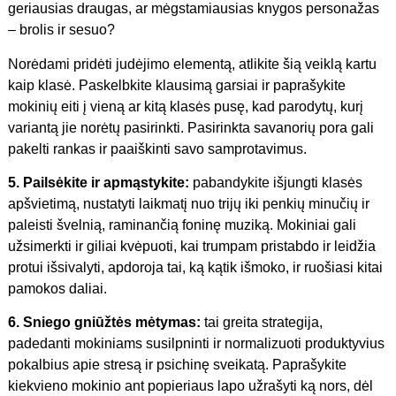
geriausias draugas, ar mėgstamiausias knygos personažas
– brolis ir sesuo?
Norėdami pridėti judėjimo elementą, atlikite šią veiklą kartu
kaip klasė. Paskelbkite klausimą garsiai ir paprašykite
mokinių eiti į vieną ar kitą klasės pusę, kad parodytų, kurį
variantą jie norėtų pasirinkti. Pasirinkta savanorių pora gali
pakelti rankas ir paaiškinti savo samprotavimus.
5. Pailsėkite ir apmąstykite:
pabandykite išjungti klasės
apšvietimą, nustatyti laikmatį nuo trijų iki penkių minučių ir
paleisti švelnią, raminančią foninę muziką. Mokiniai gali
užsimerkti ir giliai kvėpuoti, kai trumpam pristabdo ir leidžia
protui išsivalyti, apdoroja tai, ką kątik išmoko, ir ruošiasi kitai
pamokos daliai.
6. Sniego gniūžtės mėtymas:
tai greita strategija,
padedanti mokiniams susilpninti ir normalizuoti produktyvius
pokalbius apie stresą ir psichinę sveikatą. Paprašykite
kiekvieno mokinio ant popieriaus lapo užrašyti ką nors, dėl