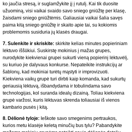
ko jaučia stresą, ir suglamžykite jį į rutulį. Kai tik duosite
užuominą, visi vaikai svaido savo sniego gniūžtę per klasę,
žaisdami sniego gniūžtėmis. Galiausiai vaikai šalia savęs
paima kitą sniego gniūžtę ir skaito apie tai, su kokiomis
problemomis susiduria jų klasės draugai.
7. Sulenkite ir skriskite:
skirkite kelias minutes popieriniam
lėktuvo iššūkiui. Suskirstę mokinius į mažas grupes,
nurodykite kiekvienai grupei sukurti vieną popierinį lėktuvėlį,
su kuriuo jie dalyvaus konkurse. Nepateikite instrukcijų ar
šablonų, kad mokiniai turėtų mąstyti ir improvizuoti.
Kiekviena vaikų grupė turi dirbti kaip komanda, kad sukurtų
geriausią lėktuvą, išbandydama ir tobulindama savo
technologijas, kol suranda idealų dizainą. Toliau kiekviena
grupė varžosi, kuris lėktuvas skrenda toliausiai iš vienos
kambario pusės į kitą.
8. Dėlionė tyloje:
Ieškote savo smegenims pertraukos,
kurios metu klasėje keletą minučių bus tylu? Pabandykite